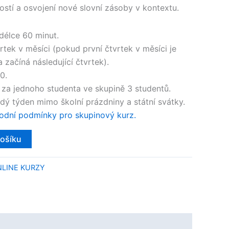
tí a osvojení nové slovní zásoby v kontextu.​
 délce 60 minut.
vrtek v měsíci (pokud první čtvrtek v měsíci je
 začíná následující čtvrtek).
0.
za jednoho studenta ve skupině 3 studentů.
dý týden mimo školní prázdniny a státní svátky.​
dní podmínky pro skupinový kurz.
košíku
LINE KURZY