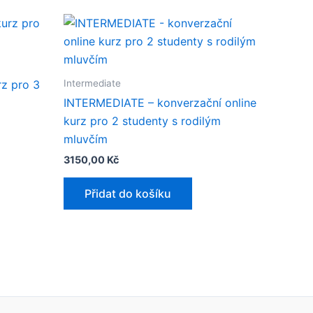
Intermediate
rz pro 3
INTERMEDIATE – konverzační online
kurz pro 2 studenty s rodilým
mluvčím​
3150,00
Kč
Přidat do košíku