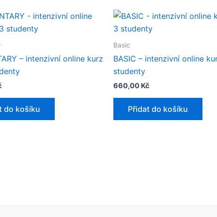
y
Basic
RY – intenzivní online kurz
BASIC – intenzivní online ku
denty​
studenty​
č
660,00
Kč
t do košíku
Přidat do košíku