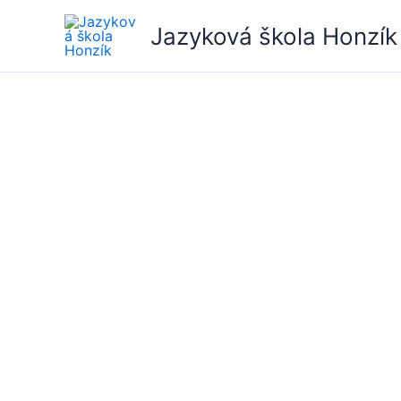
Přeskočit
Jazyková škola Honzík
na
obsah