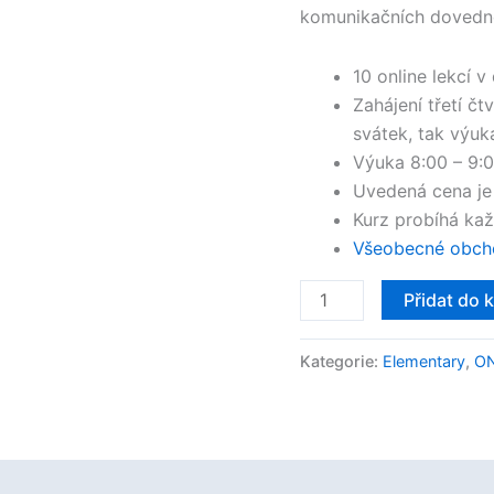
komunikačních dovednos
10 online lekcí v
Zahájení třetí čt
svátek, tak výuka
Výuka 8:00 – 9:0
Uvedená cena je 
Kurz probíhá kaž
Všeobecné obcho
Přidat do 
Kategorie:
Elementary
,
ON