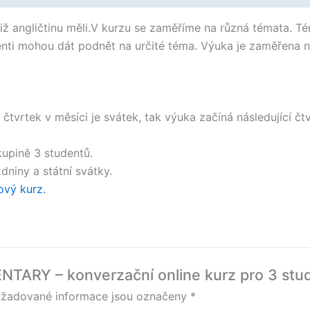
iž angličtinu měli.V kurzu se zaměříme na různá témata. T
denti mohou dát podnět na určité téma. Výuka je zaměřena 
 čtvrtek v měsíci je svátek, tak výuka začíná následující čtv
upině 3 studentů.
niny a státní svátky.​
vý kurz.
NTARY – konverzační online kurz pro 3 stud
žadované informace jsou označeny
*