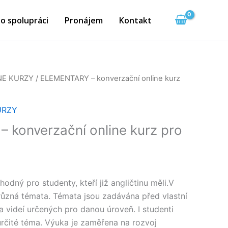
o spolupráci
Pronájem
Kontakt
NE KURZY
/ ELEMENTARY – konverzační online kurz
URZY
konverzační online kurz pro
dný pro studenty, kteří již angličtinu měli.V
ůzná témata. Témata jsou zadávána před vlastní
 videí určených pro danou úroveň. I studenti
rčité téma. Výuka je zaměřena na rozvoj