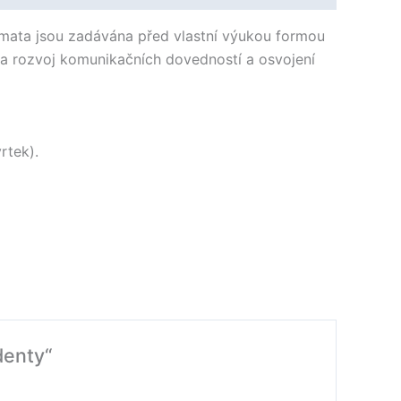
émata jsou zadávána před vlastní výukou formou
na rozvoj komunikačních dovedností a osvojení
rtek).
enty​“