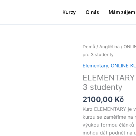
Kurzy
O nás
Mám zájem 
ELEMENTARY
Domů
/
Angličtina
/
ONLI
-
pro 3 studenty​
konverzační
Elementary
,
ONLINE K
online
ELEMENTARY – 
kurz
3 studenty​
pro
3
2100,00
Kč
studenty​
Kurz ELEMENTARY je vho
množství
kurzu se zaměříme na r
výukou formou článků a
mohou dát podnět na u