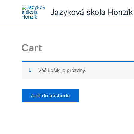
Přeskočit
Jazyková škola Honzík
na
obsah
Cart
Váš košík je prázdný.
Zpět do obchodu