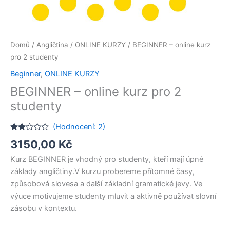
Domů
/
Angličtina
/
ONLINE KURZY
/ BEGINNER – online kurz
pro 2 studenty
Beginner
,
ONLINE KURZY
BEGINNER – online kurz pro 2
studenty
(Hodnocení:
2
)
Hodnoceno
2
3150,00
Kč
2.00
z 5
Kurz BEGINNER je vhodný pro studenty, kteří mají úpné
na
základě
základy angličtiny.V kurzu probereme přítomné časy,
hodnocení
zákazníků
způsobová slovesa a další základní gramatické jevy. Ve
výuce motivujeme studenty mluvit a aktivně používat slovní
zásobu v kontextu.​