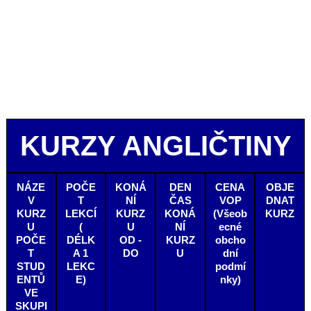
KURZY ANGLIČTINY
NÁZE
POČE
KONÁ
DEN
CENA
OBJE
V
T
NÍ
ČAS
VOP
DNAT
KURZ
LEKCÍ
KURZ
KONÁ
(Všeob
KURZ
U
(
U
NÍ
ecné
POČE
DÉLK
OD -
KURZ
obcho
T
A 1
DO
U
dní
STUD
LEKC
podmí
ENTŮ
E)
nky)
VE
SKUPI