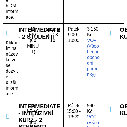
e
bližší
inform
ace.
INTERMEDIATE
10
zaháje
Pátek
3 150
O
LEKCÍ
ní 18.
9:00 -
Kč
- 2 STUDENTI
K
(60
10.
10:00
VOP
Kliknut
MINU
(Všeo
ím na
T)
becné
název
obcho
kurzu
dní
se
podmí
dozvít
nky)
e
bližší
inform
ace.
INTERMEDIATE
3
1 . 11.
Pátek
990
O
LEKC
15:00 -
Kč
- INTENZIVNÍ
K
E
18:20
VOP
KURZ - 2
(60
(Všeo
STUDENTI