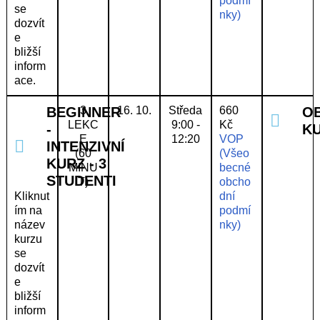
podmí
se
nky)
dozvít
e
bližší
inform
ace.
BEGINNER
3
16. 10.
Středa
660
O
LEKC
9:00 -
Kč
-
K
E
12:20
VOP
INTENZIVNÍ
(60
(Všeo
KURZ - 3
MINU
becné
STUDENTI
T)
obcho
Kliknut
dní
ím na
podmí
název
nky)
kurzu
se
dozvít
e
bližší
inform