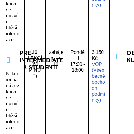
kurzu
nky)
se
dozvít
e
bližší
inform
ace.
PRE-
10
zaháje
Pondě
3 150
O
LEKCÍ
ní 14.
lí
Kč
INTERMEDIATE
K
(60
10.
17:00 -
VOP
- 2 STUDENTI
MINU
18:00
(Všeo
Kliknut
T)
becné
ím na
obcho
název
dní
kurzu
podmí
se
nky)
dozvít
e
bližší
inform
ace.