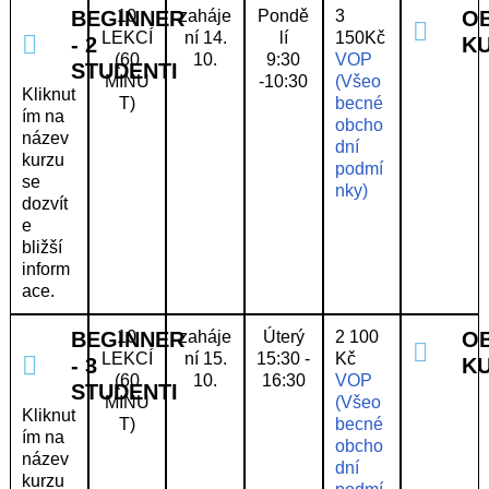
BEGINNER
10
zaháje
Pondě
3
O
LEKCÍ
ní 14.
lí
150Kč
- 2
K
(60
10.
9:30
VOP
STUDENTI
MINU
-10:30
(Všeo
Kliknut
T)
becné
ím na
obcho
název
dní
kurzu
podmí
se
nky)
dozvít
e
bližší
inform
ace.
BEGINNER
10
zaháje
Úterý
2 100
O
LEKCÍ
ní 15.
15:30 -
Kč
- 3
K
(60
10.
16:30
VOP
STUDENTI
MINU
(Všeo
Kliknut
T)
becné
ím na
obcho
název
dní
kurzu