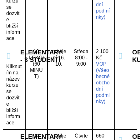
kurzu
dní
se
podmí
dozvít
nky)
e
bližší
inform
ace.
ELEMENTARY
10
zaháje
Středa
2 100
O
LEKCÍ
ní 16.
8:00 -
Kč
- 3 STUDENTI
K
(60
10.
9:00
VOP
Kliknut
MINU
(Všeo
ím na
T)
becné
název
obcho
kurzu
dní
se
podmí
dozvít
nky)
e
bližší
inform
ace.
ELEMENTARY
3
zaháje
Čtvrte
660
O