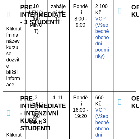
PRE-
10
zaháje
Pondě
2 100
O
LEKCÍ
ní 14.
lí
Kč
INTERMEDIATE
K
(60
10.
8:00 -
VOP
- 3 STUDENTI
MINU
9:00
(Všeo
Kliknut
T)
becné
ím na
obcho
název
dní
kurzu
podmí
se
nky)
dozvít
e
bližší
inform
ace.
PRE-
3
4. 11.
Pondě
660
O
LEKC
lí
Kč
INTERMEDIATE
K
E
16:00 -
VOP
- INTENZIVNÍ
(60
19:20
(Všeo
KURZ - 3
MINU
becné
STUDENTI
T)
obcho
Kliknut
dní