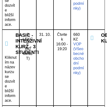
se
podmí
dozvít
nky)
e
bližší
inform
ace.
BASIC -
3
31. 10.
Čtvrte
660
O
LEKC
k
Kč
INTENZIVNÍ
K
E
16:00 -
VOP
KURZ - 3
(60
19:20
(Všeo
STUDENTI
MINU
becné
Kliknut
T)
obcho
ím na
dní
název
podmí
kurzu
nky)
se
dozvít
e
bližší
inform
ace.