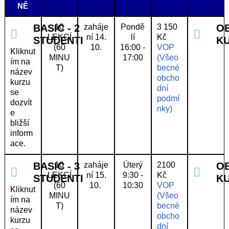
NĚ
BASIC - 2
10
zaháje
Pondě
3 150
O
LEKCÍ
ní 14.
lí
Kč
STUDENTI
K
(60
10.
16:00 -
VOP
Kliknut
MINU
17:00
(Všeo
ím na
T)
becné
název
obcho
kurzu
dní
se
podmí
dozvít
nky)
e
bližší
inform
ace.
BASIC - 3
10
zaháje
Úterý
2100
O
LEKCÍ
ní 15.
9:30 -
Kč
STUDENTI
K
(60
10. ​
10:30
VOP
Kliknut
MINU
(Všeo
ím na
T)
becné
název
obcho
kurzu
dní