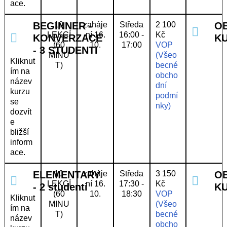
ace.
BEGINNER -
10
zaháje
Středa
2 100
O
LEKCÍ
ní 16.
16:00 -
Kč
KONVERZACE
K
(60
10.
17:00
VOP
- 3 STUDENTI
MINU
(Všeo
Kliknut
T)
becné
ím na
obcho
název
dní
kurzu
podmí
se
nky)
dozvít
e
bližší
inform
ace.
ELEMENTARY
10
zaháje
Středa
3 150
O
LEKCÍ
ní 16.
17:30 -
Kč
- 2 studenti
K
(60
10.
18:30
VOP
Kliknut
MINU
(Všeo
ím na
T)
becné
název
obcho