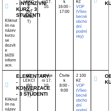
LEKC
ní 17.
k
Kč
- INTENZIVNÍ
K
E
10.
16:00 -
VOP
KURZ - 3
(60
17:00
(Všeo
STUDENTI
MINU
becné
Kliknut
T)
obcho
ím na
dní
název
podmí
kurzu
nky)
se
dozvít
e
bližší
inform
ace.
ELEMENTARY
10
zaháje
Čtvrte
2 100
O
LEKCÍ
ní 17.
k
Kč
-
K
(60
10.
8:00 -
VOP
KONVERZACE
MINU
9:00
(Všeo
- 3 STUDENTI
T)
becné
Kliknut
obcho
ím na
dní
název
podmí