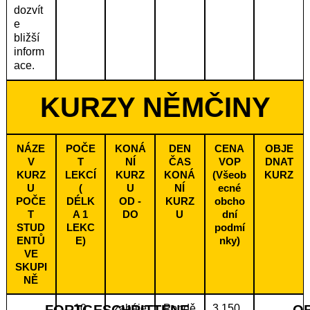
dozvít
e
bližší
inform
ace.
KURZY NĚMČINY
NÁZE
POČE
KONÁ
DEN
CENA
OBJE
V
T
NÍ
ČAS
VOP
DNAT
KURZ
LEKCÍ
KURZ
KONÁ
(Všeob
KURZ
U
(
U
NÍ
ecné
POČE
DÉLK
OD -
KURZ
obcho
T
A 1
DO
U
dní
STUD
LEKC
podmí
ENTŮ
E)
nky)
VE
SKUPI
NĚ
FORTGESCHRITTENE
10
zaháje
Pondě
3 150
O