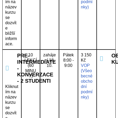
ím na
podmí
název
nky)
kurzu
se
dozvít
e
bližší
inform
ace.
PRE-
10
zaháje
Pátek
3 150
O
LEKCÍ
ní 18.
8:00 -
Kč
INTERMEDIATE
K
(60
10.
9:00
VOP
-
MINU
(Všeo
KONVERZACE
T)
becné
- 2 STUDENTI
obcho
Kliknut
dní
ím na
podmí
název
nky)
kurzu
se
dozvít