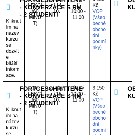
LEKCÍ
ní 14.
lí
Kč
- KONVERZACE S RM
K
(60
10.
10:00 -
VOP
- 2 STUDENTI
MINU
11:00
(Všeo
Kliknut
T)
becné
ím na
obcho
název
dní
kurzu
podmí
se
nky)
dozvít
e
bližší
inform
ace.
FORTGESCHRITTENE
10
zaháje
Úterý
3 150
O
LEKCÍ
ní 15.
10:00 -
Kč
- KONVERZACE S RM
K
(60
10.
11:00
VOP
- 2 STUDENTI
MINU
(Všeo
Kliknut
T)
becné
ím na
obcho
název
dní
kurzu
podmí
se