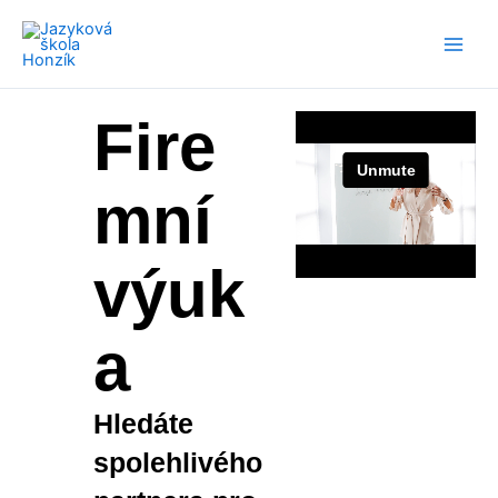
Přeskočit
na
obsah
Fire
mní
výuk
a
Hledáte
spolehlivého