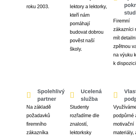
pok
roku 2003.
lektory a lektorky,
stud
kteří nám
Firemní
pomáhají
zákazníci
budovat dobrou
mít detailn
pověst naší
zpětnou v
školy.
na výuku k
k dispozici
Spolehlivý
Ucelená
Vlas
partner
služba
pod
Na základě
Studenty
Využívám
požadavků
rozřadíme dle
podpůrné 
firemního
znalostí,
motivační
zákazníka
lektorksky
materiály,