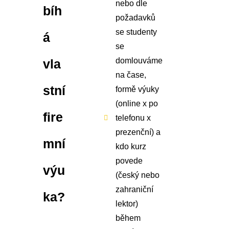
nebo dle
bíh
požadavků
se studenty
á
se
domlouváme
vla
na čase,
stní
formě výuky
(online x po
fire
telefonu x
prezenční) a
mní
kdo kurz
povede
výu
(český nebo
zahraniční
ka?
lektor)
během