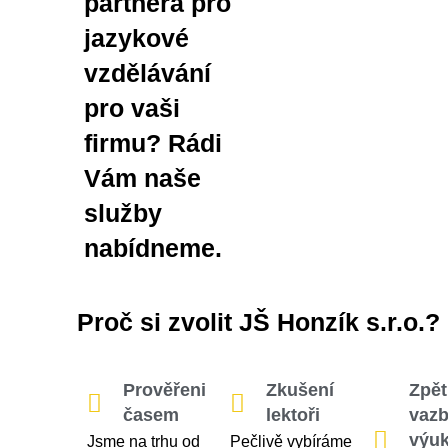
partnera pro
jazykové
vzdělávání
pro vaši
firmu? Rádi
Vám naše
služby
nabídneme.
Proč si zvolit JŠ Honzík s.r.o.?
Prověřeni
Zkušení
Zpě
časem
lektoři
vazb
výuk
Jsme na trhu od
Pečlivě vybíráme