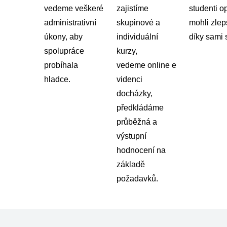
vedeme veškeré
zajistíme
studenti o
administrativní
skupinové a
mohli zlep
úkony, aby
individuální
díky sami
spolupráce
kurzy,
probíhala
vedeme
online
e
hladce.
videnci
docházky,
předkládáme
průběžná a
výstupní
hodnocení na
základě
požadavků.